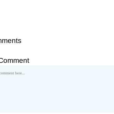
mments
 Comment
Kontakt
Blau Motten e.V.
Am Sportp